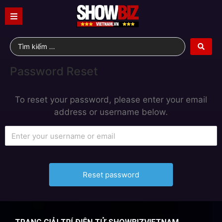
Password Reset
To reset your password, please enter your email
address or username below.