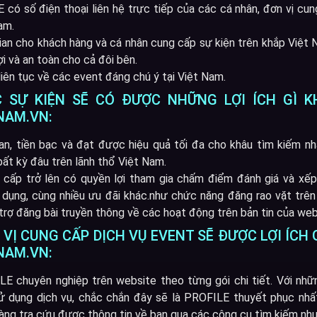
có số điện thoại liên hệ trực tiếp của các cá nhân, đơn vị cun
am.
ian cho khách hàng và cá nhân cung cấp sự kiện trên khắp Việt N
i và an toàn cho cả đôi bên.
liên tục về các event đáng chú ý tại Việt Nam.
 SỰ KIỆN SẼ CÓ ĐƯỢC NHỮNG LỢI ÍCH GÌ K
NAM.VN:
ian, tiền bạc và đạt được hiệu quả tối đa cho khâu tìm kiếm nh
bất kỳ đâu trên lãnh thổ Việt Nam.
 cấp trở lên có quyền lợi tham gia chấm điểm đánh giá và xế
 dụng, cùng nhiều ưu đãi khác.như chức năng đăng rao vặt trên 
trợ đăng bài truyền thông về các hoạt động trên bản tin của web
VỊ CUNG CẤP DỊCH VỤ EVENT SẼ ĐƯỢC LỢI ÍCH 
NAM.VN:
 chuyên nghiệp trên website theo từng gói chi tiết. Với nhữ
ử dụng dịch vụ, chắc chắn đây sẽ là PROFILE thuyết phục nhất
àng tra cứu được thông tin về bạn qua các công cụ tìm kiếm nh