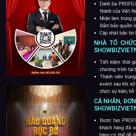
Danh bạ PROFILE 
thành của Việt N
Nhận làm trung g
Đảm bảo quyền lợ
Cập nhật bản tin 
NHÀ TỔ CHỨC
SHOWBIZVIET
Tiết kiệm thời g
chương trình tại 
Thành viên trung
event sau khi sử
chức sự kiện, hỗ 
CÁ NHÂN, ĐƠN 
SHOWBIZVIET
Được tạo PROFILE
khách hàng đã s
hàng có thể dễ d