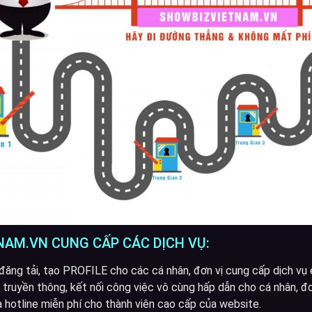
AM.VN CUNG CẤP CÁC DỊCH VỤ:
đăng tải, tạo PROFILE cho các cá nhân, đơn vị cung cấp dịch vụ 
 truyền thông, kết nối công việc vô cùng hấp dẫn cho cá nhân, đơ
a hotline miễn phí cho thành viên cao cấp của website.