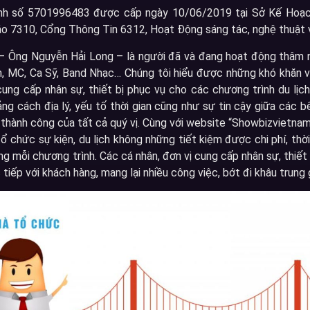
anh số 5701996483 được cấp ngày 10/06/2019 tại Sở Kế Hoạc
 7310, Cổng Thông Tin 6312, Hoạt Động sáng tác, nghệ thuật và
Ông Nguyễn Hải Long – là người đã và đang hoạt động thâm niên 
, MC, Ca Sỹ, Band Nhạc… Chúng tôi hiểu được những khó khăn và 
ung cấp nhân sự, thiết bị phục vụ cho các chương trình du lịch
ng cách địa lý, yếu tố thời gian cũng như sự tin cậy giữa các
 thành công của tất cả quý vị. Cùng với website “Showbizvietnam
tổ chức sự kiện, du lịch không những tiết kiệm được chi phí, th
g mỗi chương trình. Các cá nhân, đơn vị cung cấp nhân sự, thiết 
 tiếp với khách hàng, mang lại nhiều công việc, bớt đi khâu trung