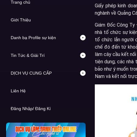
Trang chủ
Giấy phép kinh do
nghành về Quảng Cáo
Giới Thiệu
Giám Đốc Công Ty – 
nhà tổ chức sự kiện
Danh bạ Profile sự kiện
tổ chức lẫn người c
chế đó đến từ khoả
làm cây cầu kết nối
Tin Tức & Giải Trí
tiện dụng; các nhà 
bảo như ý muốn tron
DỊCH VỤ CUNG CẤP
Nam và kết nối trực
Liên Hệ
Đăng Nhập/ Đăng Kí