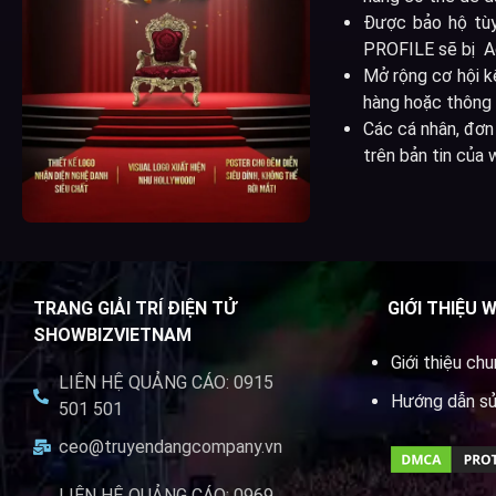
Được bảo hộ tùy
PROFILE sẽ bị Ad
Mở rộng cơ hội k
hàng hoặc thông 
Các cá nhân, đơn 
trên bản tin của 
TRANG GIẢI TRÍ ĐIỆN TỬ
GIỚI THIỆU 
SHOWBIZVIETNAM
Giới thiệu ch
LIÊN HỆ QUẢNG CÁO: 0915
Hướng dẫn s
501 501
ceo@truyendangcompany.vn
LIÊN HỆ QUẢNG CÁO: 0969