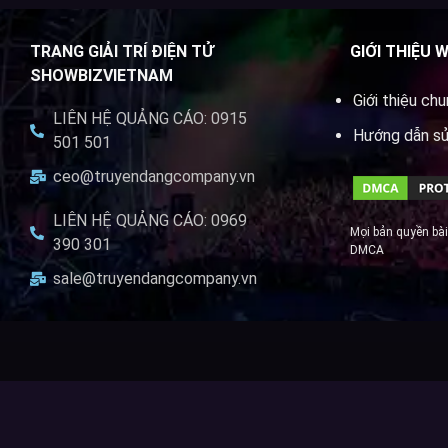
TRANG GIẢI TRÍ ĐIỆN TỬ
GIỚI THIỆU 
SHOWBIZVIETNAM
Giới thiệu ch
LIÊN HỆ QUẢNG CÁO: 0915
Hướng dẫn s
501 501
ceo@truyendangcompany.vn
LIÊN HỆ QUẢNG CÁO: 0969
Mọi bản quyền bài
390 301
DMCA
sale@truyendangcompany.vn