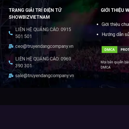
TRANG GIẢI TRÍ ĐIỆN TỬ
GIỚI THIỆU 
SHOWBIZVIETNAM
Giới thiệu ch
LIÊN HỆ QUẢNG CÁO: 0915
Hướng dẫn s
501 501
ceo@truyendangcompany.vn
LIÊN HỆ QUẢNG CÁO: 0969
Mọi bản quyền bài
390 301
DMCA
sale@truyendangcompany.vn