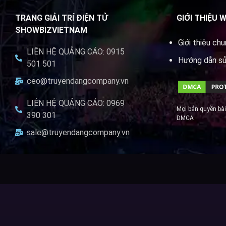
TRANG GIẢI TRÍ ĐIỆN TỬ
GIỚI THIỆU 
SHOWBIZVIETNAM
Giới thiệu ch
LIÊN HỆ QUẢNG CÁO: 0915
Hướng dẫn s
501 501
ceo@truyendangcompany.vn
LIÊN HỆ QUẢNG CÁO: 0969
Mọi bản quyền bài
390 301
DMCA
sale@truyendangcompany.vn