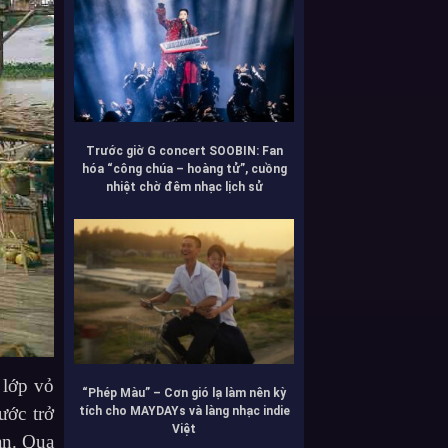
Trước giờ G concert SOOBIN: Fan
hóa “công chúa – hoàng tử”, cuồng
nhiệt chờ đêm nhạc lịch sử
 lớp vỏ
“Phép Màu” – Cơn gió lạ làm nên kỳ
ước trở
tích cho MAYDAYs và làng nhạc indie
Việt
ạn. Qua