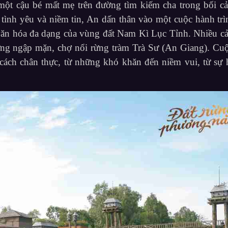
một cậu bé mất mẹ trên đường tìm kiếm cha trong bối c
tình yêu và niềm tin, An dấn thân vào một cuộc hành trì
văn hóa đa dạng của vùng đất Nam Kì Lục Tỉnh. Nhiều c
g ngập mặn, chợ nổi rừng tràm Trà Sư (An Giang). Cu
cách chân thực, từ những khó khăn đến niềm vui, từ sự 