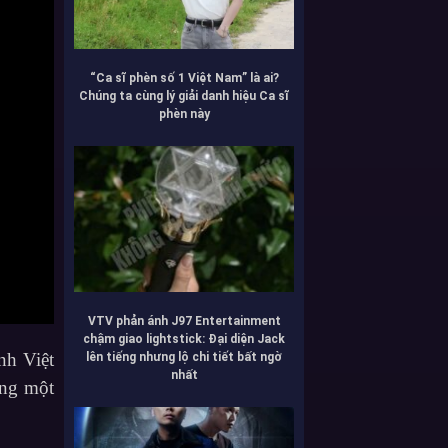
“Ca sĩ phèn số 1 Việt Nam” là ai?
Chúng ta cùng lý giải danh hiệu Ca sĩ
phèn này
VTV phản ánh J97 Entertainment
chậm giao lightstick: Đại diện Jack
nh Việt
lên tiếng nhưng lộ chi tiết bất ngờ
nhất
ựng một