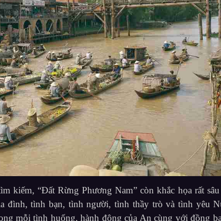
 tìm kiếm, “Đất Rừng Phương Nam” còn khắc họa rất sâu
đình, tình bạn, tình người, tình thầy trò và tình yêu N
trong mỗi tình huống, hành động của An cùng với đồng b