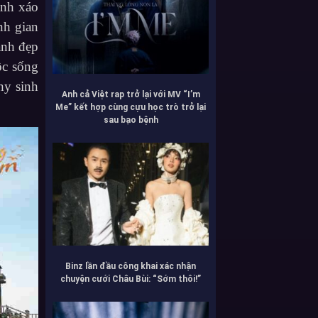
ảnh xáo
nh gian
ảnh đẹp
ộc sống
hy sinh
Anh cả Việt rap trở lại với MV “I’m
Me” kết hợp cùng cựu học trò trở lại
sau bạo bệnh
Binz lần đầu công khai xác nhận
chuyện cưới Châu Bùi: “Sớm thôi!”