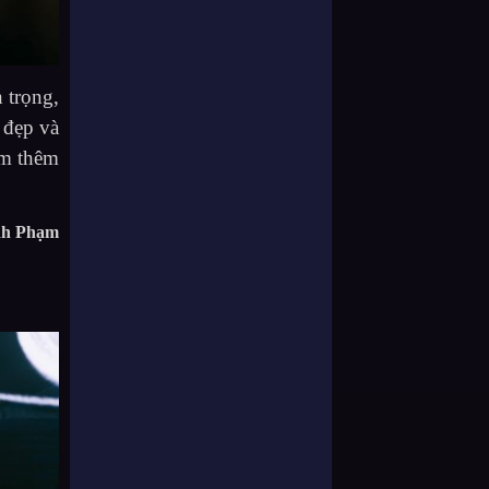
 trọng,
 đẹp và
ểm thêm
nh Phạm