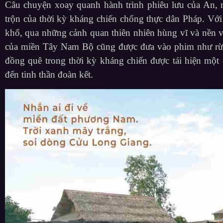
Câu chuyện xoay quanh hành trình phiêu lưu của An, 
trộn của thời kỳ kháng chiến chống thực dân Pháp. Với 
khổ, qua những cảnh quan thiên nhiên hùng vĩ và nền 
của miền Tây Nam Bộ cũng được đưa vào phim như rừn
đồng quê trong thời kỳ kháng chiến được tái hiện một 
đến tinh thần đoàn kết.