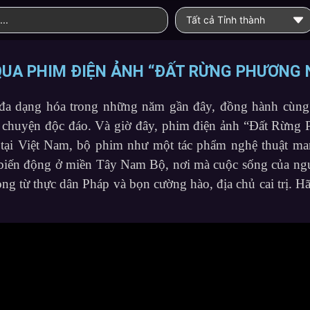
Tất cả Tỉnh thành
QUA PHIM ĐIỆN ẢNH “ĐẤT RỪNG PHƯƠNG
 đa dạng hóa trong những năm gần đây, đồng hành cùng
u chuyện độc đáo. Và giờ đây, phim điện ảnh “Đất Rừng
 tại Việt Nam, bộ phim như một tác phẩm nghệ thuật ma
ầy biến động ở miền Tây Nam Bộ, nơi mà cuộc sống của ng
ọng từ thực dân Pháp và bọn cường hào, địa chủ cai trị. H