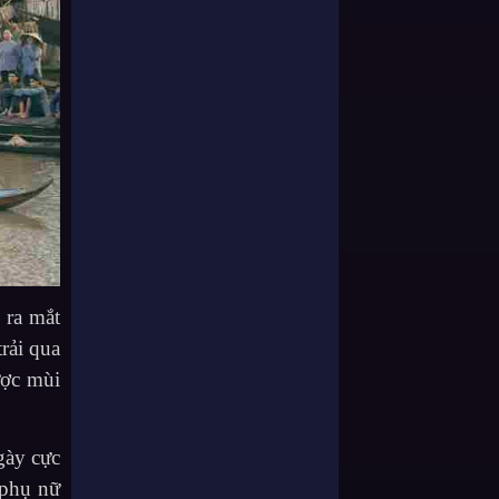
 ra mắt
rải qua
ược mùi
gày cực
 phụ nữ