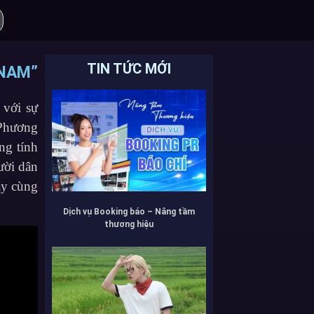
TIN TỨC MỚI
 NAM”
 với sự
 Phương
ng tính
ười dân
ãy cùng
Dịch vụ Booking báo – Nâng tầm
thương hiệu