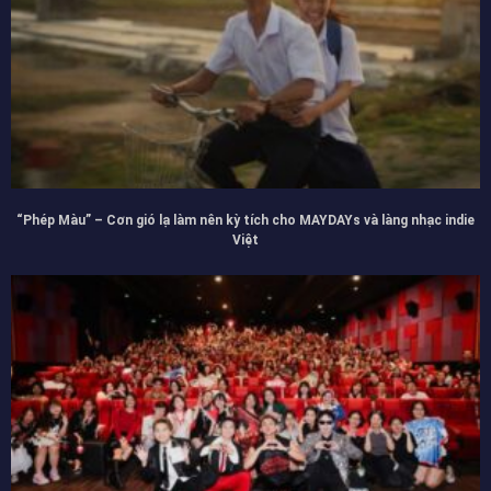
“Phép Màu” – Cơn gió lạ làm nên kỳ tích cho MAYDAYs và làng nhạc indie
Việt