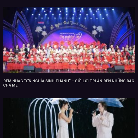
ĐÊM NHẠC “ƠN NGHĨA SINH THÀNH” – GỬI LỜI TRI ÂN ĐẾN NHỮNG BẬC
CHA MẸ