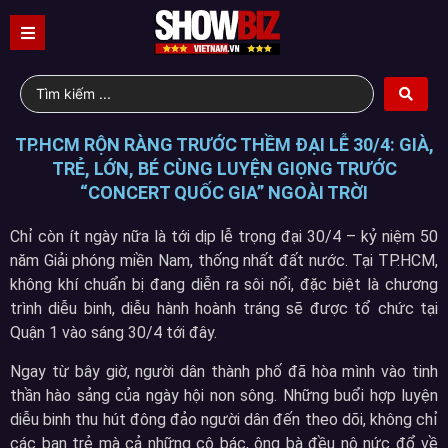
TP.HCM RỘN RÀNG TRƯỚC THỀM ĐẠI LỄ 30/4: GIÀ,
TRẺ, LỚN, BÉ CÙNG LUYỆN GIỌNG TRƯỚC
“CONCERT QUỐC GIA” NGOÀI TRỜI
Chỉ còn ít ngày nữa là tới dịp lễ trọng đại 30/4 – kỷ niệm 50
năm Giải phóng miền Nam, thống nhất đất nước. Tại TP.HCM,
không khí chuẩn bị đang diễn ra sôi nổi, đặc biệt là chương
trình diễu binh, diễu hành hoành tráng sẽ được tổ chức tại
Quận 1 vào sáng 30/4 tới đây.
Ngay từ bây giờ, người dân thành phố đã hòa mình vào tinh
thần hào sảng của ngày hội non sông. Những buổi hợp luyện
diễu binh thu hút đông đảo người dân đến theo dõi, không chỉ
các bạn trẻ mà cả những cô bác, ông bà đều nô nức đổ về