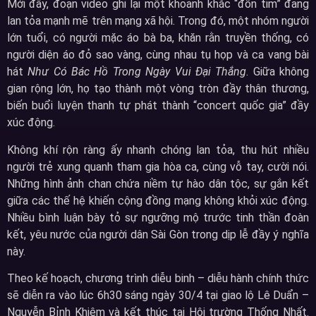
Mới đây, đoạn video ghi lại một khoảnh khắc “đốn tim” đang
lan tỏa mạnh mẽ trên mạng xã hội. Trong đó, một nhóm người
lớn tuổi, có người mặc áo bà ba, khăn rằn truyền thống, có
người diện áo đỏ sao vàng, cùng nhau tụ họp và ca vang bài
hát
Như Có Bác Hồ Trong Ngày Vui Đại Thắng
. Giữa không
gian rộng lớn, họ tạo thành một vòng tròn đầy thân thương,
biến buổi luyện thanh tự phát thành “concert quốc gia” đầy
xúc động.
Không khí rộn ràng ấy nhanh chóng lan tỏa, thu hút nhiều
người trẻ xung quanh tham gia hòa ca, cùng vỗ tay, cười nói.
Những hình ảnh chan chứa niềm tự hào dân tộc, sự gắn kết
giữa các thế hệ khiến cộng đồng mạng không khỏi xúc động.
Nhiều bình luận bày tỏ sự ngưỡng mộ trước tinh thần đoàn
kết, yêu nước của người dân Sài Gòn trong dịp lễ đầy ý nghĩa
này.
Theo kế hoạch, chương trình diễu binh – diễu hành chính thức
sẽ diễn ra vào lúc 6h30 sáng ngày 30/4 tại giao lộ Lê Duẩn –
Nguyễn Bỉnh Khiêm và kết thúc tại Hội trường Thống Nhất.