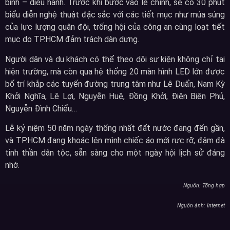
binh – diễu hành. Trước khi bước vào lễ chính, sẽ có 30 phút
biểu diễn nghệ thuật đặc sắc với các tiết mục như múa súng
của lực lượng quân đội, trống hội của công an cùng loạt tiết
mục do TP.HCM đảm trách dàn dựng.
Người dân và du khách có thể theo dõi sự kiện không chỉ tại
hiện trường, mà còn qua hệ thống 20 màn hình LED lớn được
bố trí khắp các tuyến đường trung tâm như Lê Duẩn, Nam Kỳ
Khởi Nghĩa, Lê Lợi, Nguyễn Huệ, Đồng Khởi, Điện Biên Phủ,
Nguyễn Đình Chiểu…
Lễ kỷ niệm 50 năm ngày thống nhất đất nước đang đến gần,
và TP.HCM đang khoác lên mình chiếc áo mới rực rỡ, đậm đà
tinh thần dân tộc, sẵn sàng cho một ngày hội lịch sử đáng
nhớ.
Nguồn: Tổng hợp
Nguồn ảnh: Internet