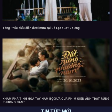
Tăng Phúc biểu diễn dưới mưa tại Đà Lạt suốt 2 tiếng
KHÁM PHÁ TINH HOA TÂY NAM BỘ XƯA QUA PHIM ĐIỆN ẢNH “ĐẤT RỪNG
PHƯƠNG NAM”
TIN TỨC MỚI