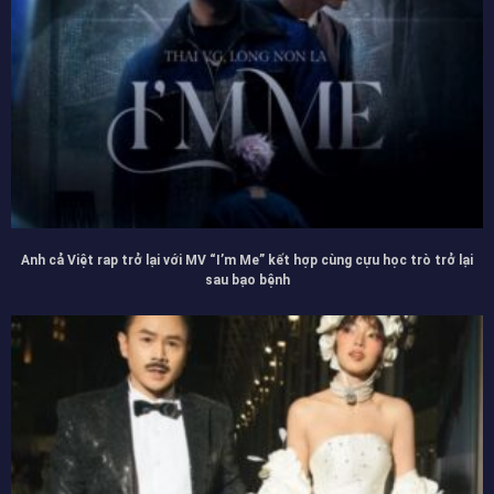
Anh cả Việt rap trở lại với MV “I’m Me” kết hợp cùng cựu học trò trở lại
sau bạo bệnh