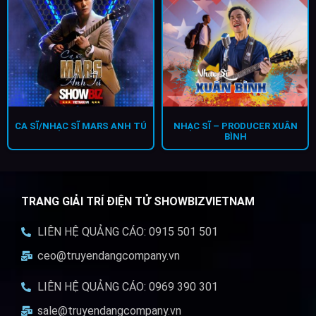
CA SĨ/NHẠC SĨ MARS ANH TÚ
NHẠC SĨ – PRODUCER XUÂN
BÌNH
TRANG GIẢI TRÍ ĐIỆN TỬ SHOWBIZVIETNAM
LIÊN HỆ QUẢNG CÁO: 0915 501 501
ceo@truyendangcompany.vn
LIÊN HỆ QUẢNG CÁO: 0969 390 301
sale@truyendangcompany.vn