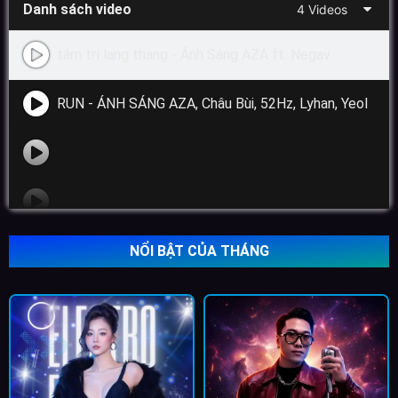
Danh sách video
4 Videos
tâm trí lang thang - Ánh Sáng AZA ft. Negav
RUN - ÁNH SÁNG AZA, Châu Bùi, 52Hz, Lyhan, Yeolan
NỔI BẬT CỦA THÁNG