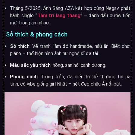
Tháng 5/2025, Ánh Sáng AZA kết hợp cùng Negav phát
hành single
“
Tâm trí lang thang
”
– đánh dấu bước tiến
mới trong âm nhạc.
Sở thích & phong cách
Sở thích
: Vẽ tranh, làm đồ handmade, nấu ăn. Biết chơi
piano – thể hiện hình ảnh nữ nghệ sĩ đa tài
.
Màu sắc yêu thích
: hồng, san hô, xanh dương.
Phong cách
: Trong trẻo, đa biến từ dễ thương tới cá
tính, có vibe giống girl Nhật – nét đẹp châu Á nổi bật
.