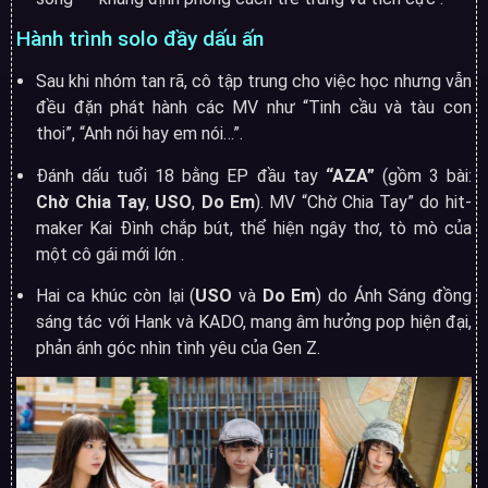
Hành trình solo đầy dấu ấn
Sau khi nhóm tan rã, cô tập trung cho việc học nhưng vẫn
đều đặn phát hành các MV như “Tinh cầu và tàu con
thoi”, “Anh nói hay em nói…”
.
Đánh dấu tuổi 18 bằng EP đầu tay
“AZA”
(gồm 3 bài:
Chờ Chia Tay
,
USO
,
Do Em
). MV “Chờ Chia Tay” do hit-
maker Kai Đình chắp bút, thể hiện ngây thơ, tò mò của
một cô gái mới lớn
.
Hai ca khúc còn lại (
USO
và
Do Em
) do Ánh Sáng đồng
sáng tác với Hank và KADO, mang âm hưởng pop hiện đại,
phản ánh góc nhìn tình yêu của Gen Z
.