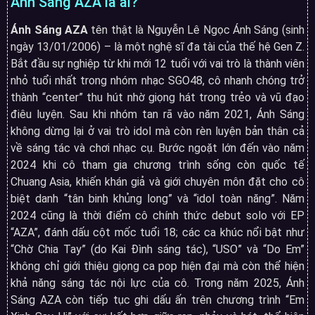
Ánh Sáng AZA là ai?
Ánh Sáng AZA
tên thật là Nguyễn Lê Ngọc Ánh Sáng (sinh
ngày 13/01/2006) – là một nghệ sĩ đa tài của thế hệ Gen Z.
Bắt đầu sự nghiệp từ khi mới 12 tuổi với vai trò là thành viên
nhỏ tuổi nhất trong nhóm nhạc SGO48, cô nhanh chóng trở
thành “center” thu hút nhờ giọng hát trong trẻo và vũ đạo
điêu luyện
.
Sau khi nhóm tan rã vào năm 2021, Ánh Sáng
không dừng lại ở vai trò idol mà còn rèn luyện bản thân cả
về sáng tác và chơi nhạc cụ. Bước ngoặt lớn đến vào năm
2024 khi cô tham gia chương trình sống còn quốc tế
Chuang Asia, khiến khán giả và giới chuyên môn đặt cho cô
biệt danh “tân binh khủng long” và “idol toàn năng”
.
Năm
2024 cũng là thời điểm cô chính thức debut solo với EP
“AZA”, đánh dấu cột mốc tuổi 18; các ca khúc nổi bật như
“Chờ Chia Tay” (do Kai Đình sáng tác), “USO” và “Do Em”
không chỉ giới thiệu giọng ca pop hiện đại mà còn thể hiện
khả năng sáng tác nội lực của cô
. Trong năm 2025
, Ánh
Sáng AZA còn tiếp tục ghi dấu ấn trên chương trình “Em