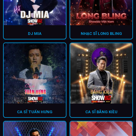
DJ MIA
NHẠC SĨ LONG BLING
CA SĨ TUẤN HƯNG
CA SĨ BẰNG KIỀU