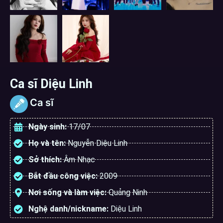
Ca sĩ Diệu Linh
Ca sĩ
Ngày sinh:
17/07
Họ và tên:
Nguyễn Diệu Linh
Sở thích:
Âm Nhạc
Bắt đầu công việc:
2009
Nơi sống và làm việc:
Quảng Ninh
Nghệ danh/nickname:
Diệu Linh