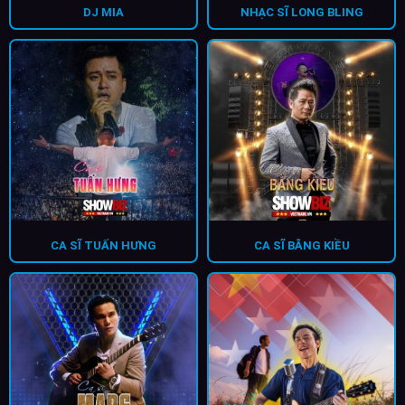
DJ MIA
NHẠC SĨ LONG BLING
CA SĨ TUẤN HƯNG
CA SĨ BẰNG KIỀU