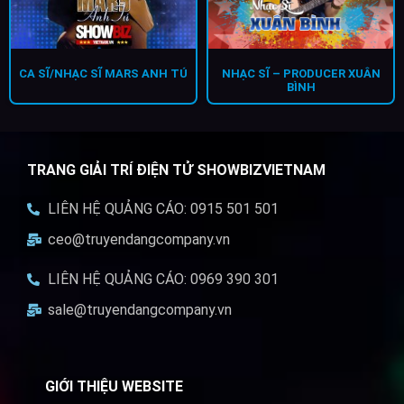
CA SĨ/NHẠC SĨ MARS ANH TÚ
NHẠC SĨ – PRODUCER XUÂN
BÌNH
TRANG GIẢI TRÍ ĐIỆN TỬ SHOWBIZVIETNAM
LIÊN HỆ QUẢNG CÁO: 0915 501 501
ceo@truyendangcompany.vn
LIÊN HỆ QUẢNG CÁO: 0969 390 301
sale@truyendangcompany.vn
GIỚI THIỆU WEBSITE