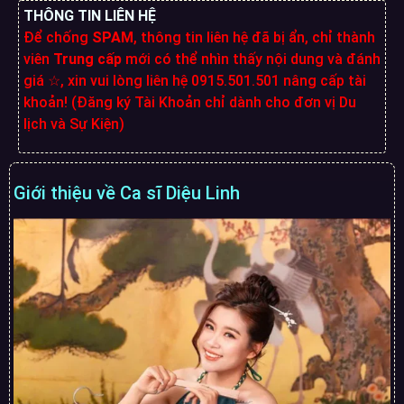
THÔNG TIN LIÊN HỆ
Để chống
SPAM
, thông tin liên hệ đã bị ẩn, chỉ thành
viên
Trung cấp
mới có thể nhìn thấy nội dung và đánh
giá ☆, xin vui lòng liên hệ 0915.501.501 nâng cấp tài
khoản! (Đăng ký Tài Khoản chỉ dành cho đơn vị Du
lịch và Sự Kiện)
Giới thiệu về Ca sĩ Diệu Linh