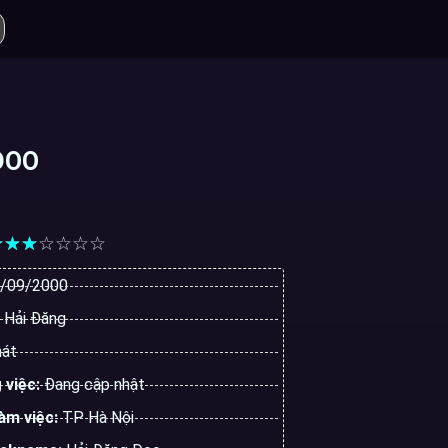
DOO
☆
☆
☆
☆
☆
☆
☆
/09/2000
 Hải Đăng
hát
 việc:
Đang cập nhật
làm việc:
TP Hà Nội