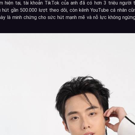
m hiện tại, tài khoản TikTok của anh đã có hơn 3 triệu người t
u hút gần 500.000 lượt theo dõi, còn kênh YouTube cá nhân cũ
này là minh chứng cho sức hút mạnh mẽ và nỗ lực không ngừng