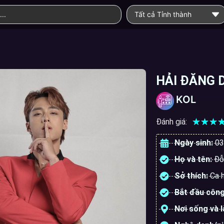
Tất cả Tỉnh thành
HẢI ĐĂNG 
KOL
☆
☆
☆
Đánh giá:
Ngày sinh:
03
Họ và tên:
Đỗ
Sở thích:
Ca 
Bắt đầu công
Nơi sống và 