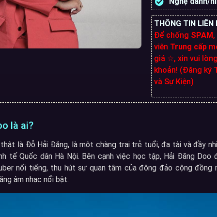
Nghệ danh/n
THÔNG TIN LIÊN 
Để chống
SPAM
,
viên
Trung cấp
mớ
giá ☆, xin vui lòn
khoản! (Đăng ký T
và Sự Kiện)
o là ai?
hật là Đỗ Hải Đăng, là một chàng trai trẻ tuổi, đa tài và đầy nhi
nh tế Quốc dân Hà Nội. Bên cạnh việc học tập, Hải Đăng Doo đư
uber nổi tiếng, thu hút sự quan tâm của đông đảo cộng đồng m
ăng âm nhạc nổi bật.