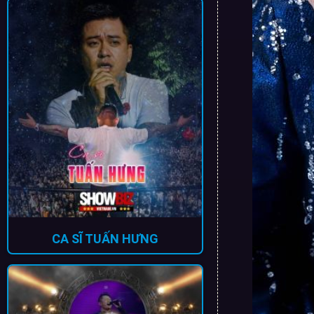
CA SĨ TUẤN HƯNG