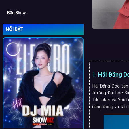
Bầu Show
NỔI BẬT
1. Hải Đăng Do
Hải Đăng Doo tên t
trường Đại học Ki
TikToker và YouT
năng động và tài n