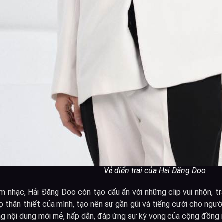
Vẻ điển trai của Hải Đăng Doo
m nhạc, Hải Đăng Doo còn tạo dấu ấn với những clip vui nhộn, tr
 thân thiết của mình, tạo nên sự gần gũi và tiếng cười cho ngườ
 nội dung mới mẻ, hấp dẫn, đáp ứng sự kỳ vọng của cộng đồng