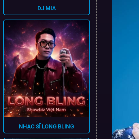
DJ MIA
NHẠC SĨ LONG BLING