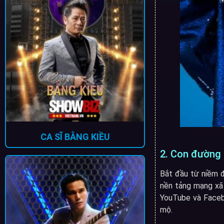
CA SĨ BẰNG KIỀU
2. Con đường 
Bắt đầu từ niềm 
nền tảng mạng xã h
YouTube và Faceb
mộ.