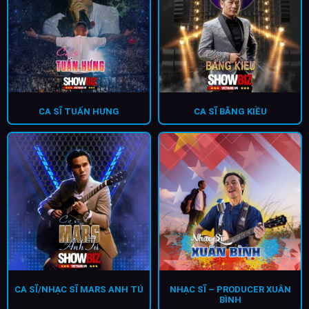
CA SĨ TUẤN HƯNG
CA SĨ BẰNG KIỀU
CA SĨ/NHẠC SĨ MARS ANH TÚ
NHẠC SĨ – PRODUCER XUÂN
BÌNH