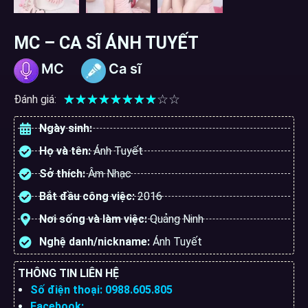
MC – CA SĨ ÁNH TUYẾT
MC
Ca sĩ
☆
☆
☆
☆
☆
☆
☆
☆
☆
☆
Đánh giá:
Ngày sinh:
Họ và tên:
Ánh Tuyết
Sở thích:
Âm Nhạc
Bắt đầu công việc:
2016
Nơi sống và làm việc:
Quảng Ninh
Nghệ danh/nickname:
Ánh Tuyết
THÔNG TIN LIÊN HỆ
Số điện thoại: 0988.605.805
Facebook: