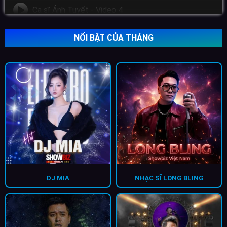
Ca sĩ Ánh Tuyết - Video 4
NỔI BẬT CỦA THÁNG
DJ MIA
NHẠC SĨ LONG BLING