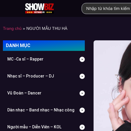
Trang chủ
»
NGƯỜI MẪU THU HÀ
DANH MỤC
MC -Ca sĩ – Rapper
Nhạc sĩ – Producer – DJ
Vũ Đoàn – Dancer
Dàn nhạc – Band nhạc – Nhạc công
Người mẫu – Diễn Viên – KOL