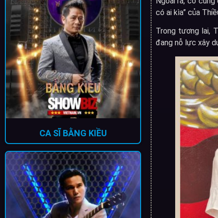
Ngoài ra, cô cũng
có ai kìa” của Thi
Trong tương lai, 
đang nỗ lực xây d
CA SĨ BẰNG KIỀU