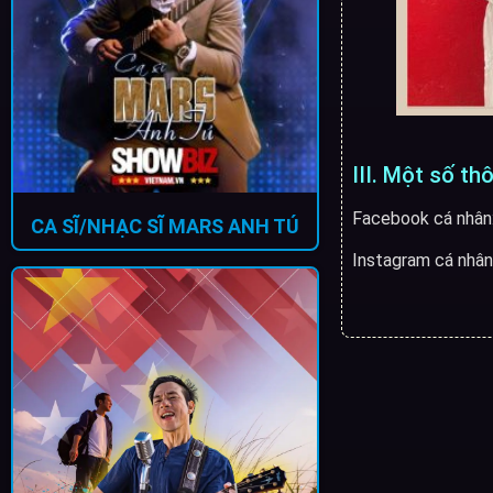
III. Một số th
Facebook cá nhân
CA SĨ/NHẠC SĨ MARS ANH TÚ
Instagram cá nhân