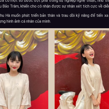
 đã có một số bước đột phá trong sự nghiệp nghệ thuật, như th
ều Bảo Trâm, khiến cho cô nhận được sự nhận xét tích cực về diễn
Thu Hà muốn phát triển bản thân và trau dồi kỹ năng để tiến xa
ựng hình ảnh cá nhân của mình.