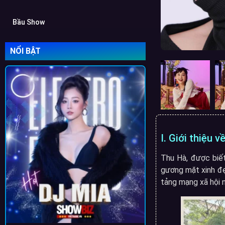
Bầu Show
NỔI BẬT
I. Giới thiệu 
Thu Hà, được biết
gương mặt xinh đẹ
tảng mạng xã hội 