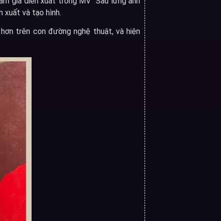
am gia diễn xuất trong MV “Sau lưng anh
 xuất và tạo hình.
 hơn trên con đường nghệ thuật, và hiện