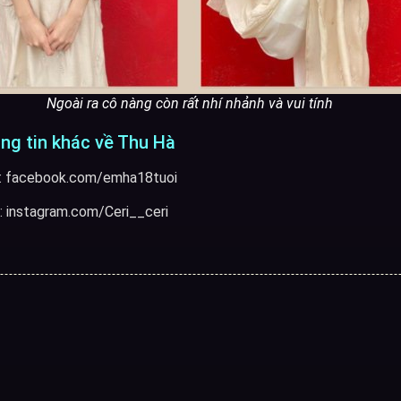
Ngoài ra cô nàng còn rất nhí nhảnh và vui tính
ông tin khác về Thu Hà
: facebook.com/emha18tuoi
: instagram.com/Ceri__ceri