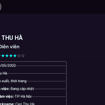
 THU HÀ
Diễn viên
☆
☆
☆
☆
☆
☆
☆
/05/2002
u Hà
 xuất, thời trang
 việc:
Đang cập nhật
làm việc:
TP Hà Nội
ickname:
Ceri Thu Hà