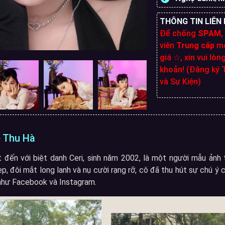
THÔNG TIN LIÊN 
Để chống
SPAM
,
viên
Trung cấp
mớ
giá ☆, xin vui lòn
khoản! (Đăng ký T
và Sự Kiện)
về Thu Hà
 đến với biệt danh Ceri, sinh năm 2002, là một người mẫu ảnh 
p, đôi mắt long lanh và nụ cười rạng rỡ, cô đã thu hút sự chú 
như Facebook và Instagram.