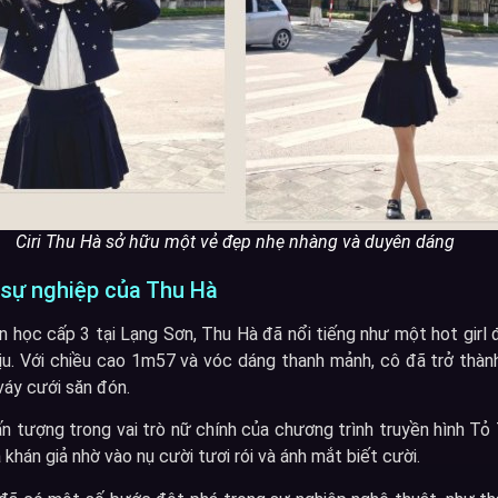
Ciri Thu Hà sở hữu một vẻ đẹp nhẹ nhàng và duyên dáng
 sự nghiệp của Thu Hà
 học cấp 3 tại Lạng Sơn, Thu Hà đã nổi tiếng như một hot girl 
ịu. Với chiều cao 1m57 và vóc dáng thanh mảnh, cô đã trở thà
 váy cưới săn đón.
n tượng trong vai trò nữ chính của chương trình truyền hình T
 khán giả nhờ vào nụ cười tươi rói và ánh mắt biết cười.