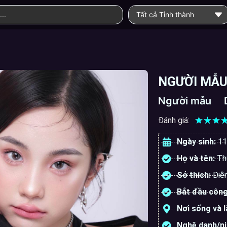
Tất cả Tỉnh thành
NGƯỜI MẪU
Người mẫu
☆
☆
☆
Đánh giá:
Ngày sinh:
11
Họ và tên:
Th
Sở thích:
Diễn
Bắt đầu công
Nơi sống và 
Nghệ danh/n