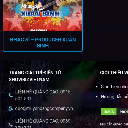
NHẠC SĨ – PRODUCER XUÂN
BÌNH
TRANG GIẢI TRÍ ĐIỆN TỬ
GIỚI THIỆU 
SHOWBIZVIETNAM
Giới thiệu ch
LIÊN HỆ QUẢNG CÁO: 0915
Hướng dẫn s
501 501
ceo@truyendangcompany.vn
LIÊN HỆ QUẢNG CÁO: 0969
Mọi bản quyền bài
390 301