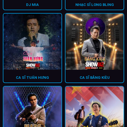
DJ MIA
NHẠC SĨ LONG BLING
CA SĨ TUẤN HƯNG
CA SĨ BẰNG KIỀU