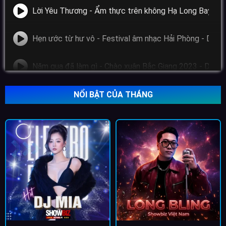
Lời Yêu 
Hẹn ước từ hư vô - Festival âm nhạc Hải Phòng - Dươn
Năm qua đã làm gì - Chào xuân Bắc Giang 2023 - Dươn
NỔI BẬT CỦA THÁNG