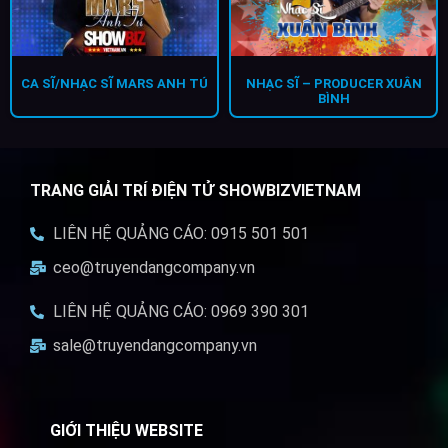
CA SĨ/NHẠC SĨ MARS ANH TÚ
NHẠC SĨ – PRODUCER XUÂN
BÌNH
TRANG GIẢI TRÍ ĐIỆN TỬ SHOWBIZVIETNAM
LIÊN HỆ QUẢNG CÁO: 0915 501 501
ceo@truyendangcompany.vn
LIÊN HỆ QUẢNG CÁO: 0969 390 301
sale@truyendangcompany.vn
GIỚI THIỆU WEBSITE