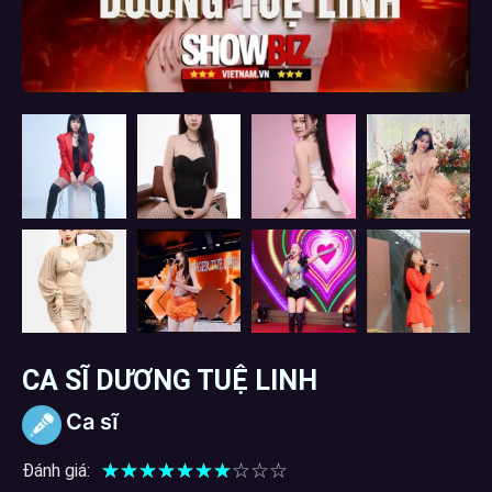
CA SĨ DƯƠNG TUỆ LINH
Ca sĩ
☆
☆
☆
☆
☆
☆
☆
☆
☆
☆
Đánh giá: