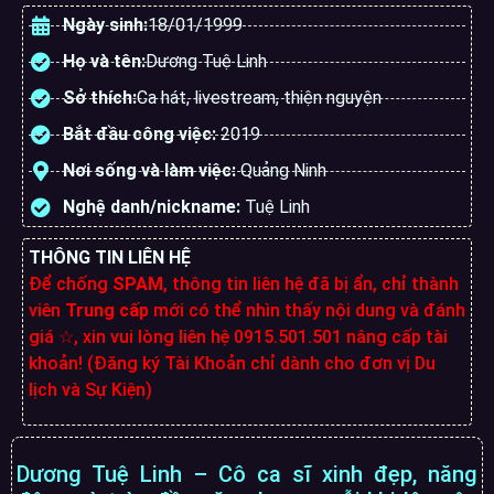
Ngày sinh:
18/01/1999
Họ và tên:
Dương Tuệ Linh
Sở thích:
Ca hát, livestream, thiện nguyện
Bắt đầu công việc:
2019
Nơi sống và làm việc:
Quảng Ninh
Nghệ danh/nickname:
Tuệ Linh
THÔNG TIN LIÊN HỆ
Để chống
SPAM
, thông tin liên hệ đã bị ẩn, chỉ thành
viên
Trung cấp
mới có thể nhìn thấy nội dung và đánh
giá ☆, xin vui lòng liên hệ 0915.501.501 nâng cấp tài
khoản! (Đăng ký Tài Khoản chỉ dành cho đơn vị Du
lịch và Sự Kiện)
Dương Tuệ Linh – Cô ca sĩ xinh đẹp, năng