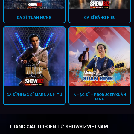
CA SĨ TUẤN HƯNG
CA SĨ BẰNG KIỀU
CA SĨ/NHẠC SĨ MARS ANH TÚ
NHẠC SĨ – PRODUCER XUÂN
BÌNH
TRANG GIẢI TRÍ ĐIỆN TỬ SHOWBIZVIETNAM