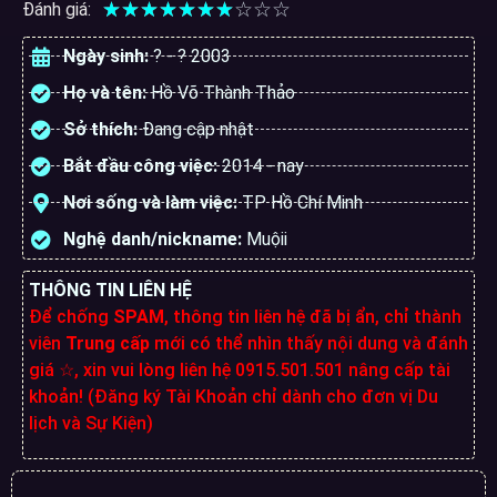
☆
☆
☆
☆
☆
☆
☆
☆
☆
☆
Đánh giá:
Ngày sinh:
? - ? 2003
Họ và tên:
Hồ Võ Thành Thảo
Sở thích:
Đang cập nhật
Bắt đầu công việc:
2014 - nay
Nơi sống và làm việc:
TP Hồ Chí Minh
Nghệ danh/nickname:
Muộii
THÔNG TIN LIÊN HỆ
Để chống
SPAM
, thông tin liên hệ đã bị ẩn, chỉ thành
viên
Trung cấp
mới có thể nhìn thấy nội dung và đánh
giá ☆, xin vui lòng liên hệ 0915.501.501 nâng cấp tài
khoản! (Đăng ký Tài Khoản chỉ dành cho đơn vị Du
lịch và Sự Kiện)