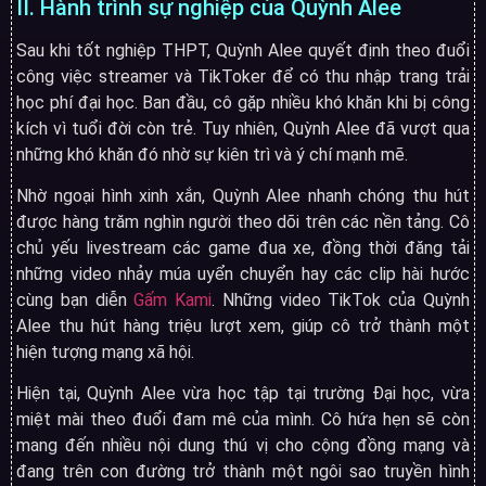
II. Hành trình sự nghiệp của Quỳnh Alee
Sau khi tốt nghiệp THPT, Quỳnh Alee quyết định theo đuổi
công việc streamer và TikToker để có thu nhập trang trải
học phí đại học. Ban đầu, cô gặp nhiều khó khăn khi bị công
kích vì tuổi đời còn trẻ. Tuy nhiên, Quỳnh Alee đã vượt qua
những khó khăn đó nhờ sự kiên trì và ý chí mạnh mẽ.
Nhờ ngoại hình xinh xắn, Quỳnh Alee nhanh chóng thu hút
được hàng trăm nghìn người theo dõi trên các nền tảng. Cô
chủ yếu livestream các game đua xe, đồng thời đăng tải
những video nhảy múa uyển chuyển hay các clip hài hước
cùng bạn diễn
Gấm Kami
. Những video TikTok của Quỳnh
Alee thu hút hàng triệu lượt xem, giúp cô trở thành một
hiện tượng mạng xã hội.
Hiện tại, Quỳnh Alee vừa học tập tại trường Đại học, vừa
miệt mài theo đuổi đam mê của mình. Cô hứa hẹn sẽ còn
mang đến nhiều nội dung thú vị cho cộng đồng mạng và
đang trên con đường trở thành một ngôi sao truyền hình