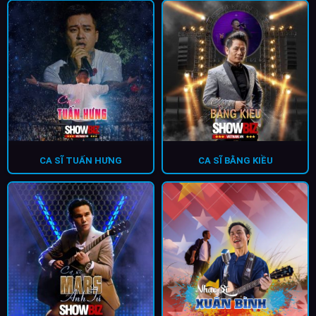
CA SĨ TUẤN HƯNG
CA SĨ BẰNG KIỀU