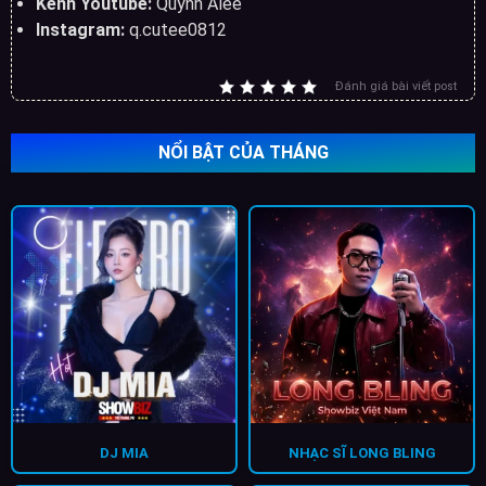
Kênh Youtube:
Quỳnh Alee
Instagram:
q.cutee0812
Đánh giá bài viết post
NỔI BẬT CỦA THÁNG
DJ MIA
NHẠC SĨ LONG BLING