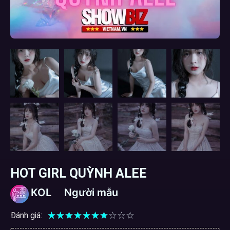
HOT GIRL QUỲNH ALEE
KOL
Người mẫu
☆
☆
☆
☆
☆
☆
☆
☆
☆
☆
Đánh giá: