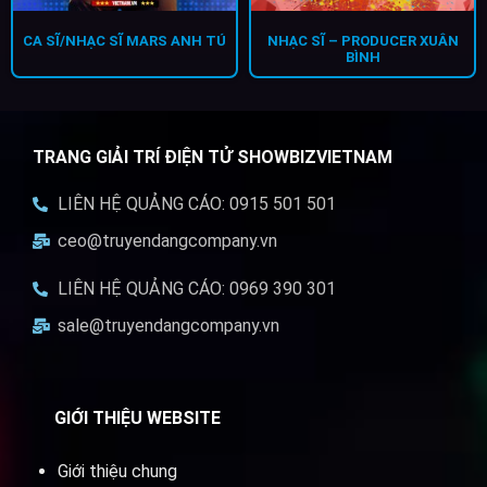
CA SĨ/NHẠC SĨ MARS ANH TÚ
NHẠC SĨ – PRODUCER XUÂN
BÌNH
TRANG GIẢI TRÍ ĐIỆN TỬ SHOWBIZVIETNAM
LIÊN HỆ QUẢNG CÁO: 0915 501 501
ceo@truyendangcompany.vn
LIÊN HỆ QUẢNG CÁO: 0969 390 301
sale@truyendangcompany.vn
GIỚI THIỆU WEBSITE
Giới thiệu chung