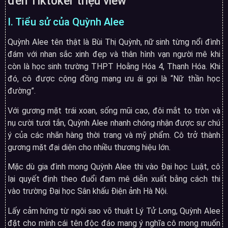
đến Tiktoker triệu view
I. Tiểu sử của Quỳnh Alee
Quỳnh Alee tên thật là Bùi Thị Quỳnh, nữ sinh từng nổi đình
đám với nhan sắc xinh đẹp và thân hình vạn người mê khi
còn là học sinh trường THPT Hoằng Hóa 4, Thanh Hóa. Khi
đó, cô được cộng đồng mạng ưu ái gọi là “Nữ thần học
đường”.
Với gương mặt trái xoan, sống mũi cao, đôi mắt to tròn và
nụ cười tươi tắn, Quỳnh Alee nhanh chóng nhận được sự chú
ý của các nhãn hàng thời trang và mỹ phẩm. Cô trở thành
gương mặt đại diện cho nhiều thương hiệu lớn.
Mặc dù gia đình mong Quỳnh Alee thi vào Đại học Luật, cô
lại quyết định theo đuổi đam mê diễn xuất bằng cách thi
vào trường Đại học Sân khấu Điện ảnh Hà Nội.
Lấy cảm hứng từ ngôi sao võ thuật Lý Tử Long, Quỳnh Alee
đặt cho mình cái tên độc đáo mang ý nghĩa cô mong muốn