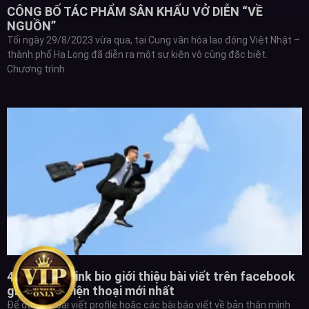
CÔNG BỐ TÁC PHẨM SÂN KHẤU VỞ DIỄN “VỀ
NGUỒN”
Tối ngày 29/8/2023 vừa qua, tại Cung văn hóa lao động Việt Nhật –
thành phố Hạ Long đã diễn ra một sự kiện vô cùng đặc biệt.
Chương trình
4 bước đặt link bio giới thiệu bài viết trên facebook
giành cho điện thoại mới nhất
Để đặt link bài viết profile hoặc các bài báo viết về bản thân mình