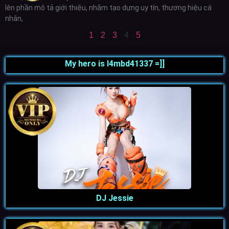
lên phần mô tả giới thiệu, nhằm tạo dựng uy tín, thương hiệu cá
nhân,
1
2
3
4
5
My hero is l4mbd41337 =]]
DJ Jessie