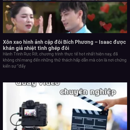
Xôn xao hình ảnh cặp đôi Bích Phương – Isaac được
khán giả nhiệt tình ghép đôi
Hành Trình Rực Rỡ, chương trình thực tế hot nhất hiện nay, đã
không chỉ mang đến những thử thách hấp dẫn mà còn là nơi chứng
kiến sự “đẩy