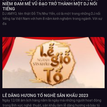
NIỀM ĐAM MÊ VŨ ĐẠO TRỞ THÀNH MỘT DJ NỔI
TIẾNG
DJ AMYO, tên thật Đỗ Thị Như Yến, cô là một trong những DJ nổi
tiếng tại Việt Nam với hơn 8 năm kinh nghiệm trong ngành. Với sự
đa
LỄ DÂNG HƯƠNG TỔ NGHỀ SÂN KHẤU 2023
Ngày 12/08 âm lịch hàng năm là ngày mà những người hoạt động
trong lĩnh vực nghệ thuật, sân khấu làm lễ dâng hương và bày tỏ