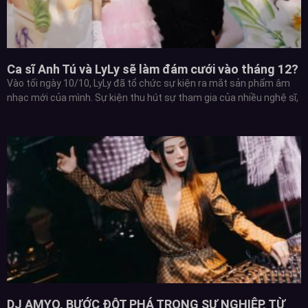
Ca sĩ Anh Tú và LyLy sẽ làm đám cưới vào tháng 12?
Vào tối ngày 10/10, LyLy đã tổ chức sự kiện ra mắt sản phẩm âm
nhạc mới của mình. Sự kiện thu hút sự tham gia của nhiều nghệ sĩ,
DJ AMYO, BƯỚC ĐỘT PHÁ TRONG SỰ NGHIỆP, TỪ